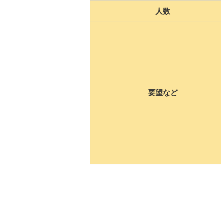
人数
要望など