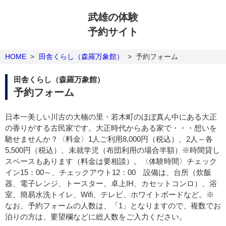
武雄の体験
予約サイト
HOME
>
田舎くらし（森羅万象館）
>
予約フォーム
田舎くらし（森羅万象館）
予約フォーム
日本一美しい川古の大楠の里・若木町のほぼ真ん中にある大正
の香りがする古民家です。大正時代からある家で・・・想いを
馳せませんか？〈料金〉1人ご利用8,000円（税込）、2人～各
5,500円（税込）、未就学児（布団利用の場合半額）※時間貸し
スペースもあります（料金は要相談）。〈体験時間〉チェック
イン15：00～、チェックアウト12：00 設備は、台所（炊飯
器、電子レンジ、トースター、卓上IH、カセットコンロ）、浴
室、簡易水洗トイレ、Wifi、テレビ、ホワイトボードなど。※
なお、予約フォームの人数は、「1」となりますので、複数でお
泊りの方は、要望欄などに総人数をご入力ください。