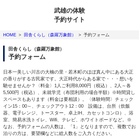
武雄の体験
予約サイト
HOME
>
田舎くらし（森羅万象館）
>
予約フォーム
田舎くらし（森羅万象館）
予約フォーム
日本一美しい川古の大楠の里・若木町のほぼ真ん中にある大正
の香りがする古民家です。大正時代からある家で・・・想いを
馳せませんか？〈料金〉1人ご利用8,000円（税込）、2人～各
5,500円（税込）、未就学児（布団利用の場合半額）※時間貸し
スペースもあります（料金は要相談）。〈体験時間〉チェック
イン15：00～、チェックアウト12：00 設備は、台所（炊飯
器、電子レンジ、トースター、卓上IH、カセットコンロ）、浴
室、簡易水洗トイレ、Wifi、テレビ、ホワイトボードなど。※
なお、予約フォームの人数は、「1」となりますので、複数でお
泊りの方は、要望欄などに総人数をご入力ください。