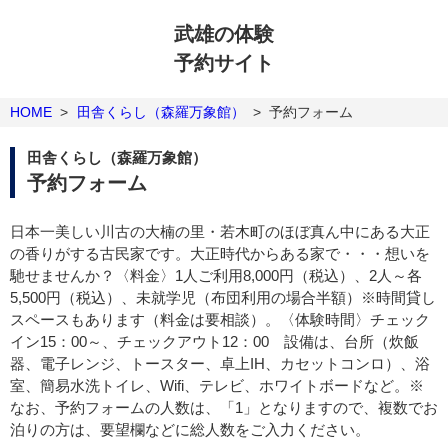
武雄の体験
予約サイト
HOME
>
田舎くらし（森羅万象館）
>
予約フォーム
田舎くらし（森羅万象館）
予約フォーム
日本一美しい川古の大楠の里・若木町のほぼ真ん中にある大正
の香りがする古民家です。大正時代からある家で・・・想いを
馳せませんか？〈料金〉1人ご利用8,000円（税込）、2人～各
5,500円（税込）、未就学児（布団利用の場合半額）※時間貸し
スペースもあります（料金は要相談）。〈体験時間〉チェック
イン15：00～、チェックアウト12：00 設備は、台所（炊飯
器、電子レンジ、トースター、卓上IH、カセットコンロ）、浴
室、簡易水洗トイレ、Wifi、テレビ、ホワイトボードなど。※
なお、予約フォームの人数は、「1」となりますので、複数でお
泊りの方は、要望欄などに総人数をご入力ください。