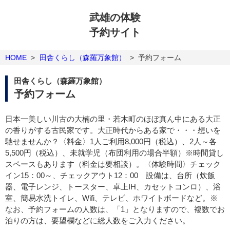
武雄の体験
予約サイト
HOME
>
田舎くらし（森羅万象館）
>
予約フォーム
田舎くらし（森羅万象館）
予約フォーム
日本一美しい川古の大楠の里・若木町のほぼ真ん中にある大正
の香りがする古民家です。大正時代からある家で・・・想いを
馳せませんか？〈料金〉1人ご利用8,000円（税込）、2人～各
5,500円（税込）、未就学児（布団利用の場合半額）※時間貸し
スペースもあります（料金は要相談）。〈体験時間〉チェック
イン15：00～、チェックアウト12：00 設備は、台所（炊飯
器、電子レンジ、トースター、卓上IH、カセットコンロ）、浴
室、簡易水洗トイレ、Wifi、テレビ、ホワイトボードなど。※
なお、予約フォームの人数は、「1」となりますので、複数でお
泊りの方は、要望欄などに総人数をご入力ください。