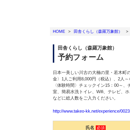
HOME
>
田舎くらし（森羅万象館）
>
田舎くらし（森羅万象館）
予約フォーム
日本一美しい川古の大楠の里・若木町
金〉1人ご利用8,000円（税込）、2
〈体験時間〉チェックイン15：00～、
室、簡易水洗トイレ、Wifi、テレビ
などに総人数をご入力ください。
http://www.takeo-kk.net/experience/002
氏名
必須