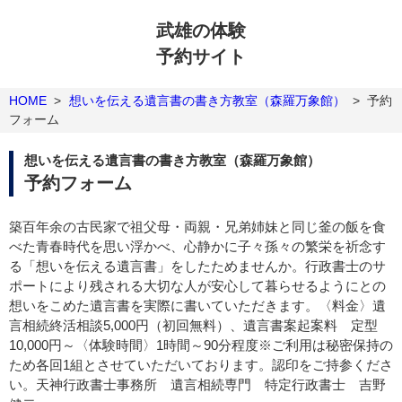
武雄の体験
予約サイト
HOME
>
想いを伝える遺言書の書き方教室（森羅万象館）
>
予約
フォーム
想いを伝える遺言書の書き方教室（森羅万象館）
予約フォーム
築百年余の古民家で祖父母・両親・兄弟姉妹と同じ釜の飯を食
べた青春時代を思い浮かべ、心静かに子々孫々の繁栄を祈念す
る「想いを伝える遺言書」をしたためませんか。行政書士のサ
ポートにより残される大切な人が安心して暮らせるようにとの
想いをこめた遺言書を実際に書いていただきます。〈料金〉遺
言相続終活相談5,000円（初回無料）、遺言書案起案料 定型
10,000円～〈体験時間〉1時間～90分程度※ご利用は秘密保持の
ため各回1組とさせていただいております。認印をご持参くださ
い。天神行政書士事務所 遺言相続専門 特定行政書士 吉野