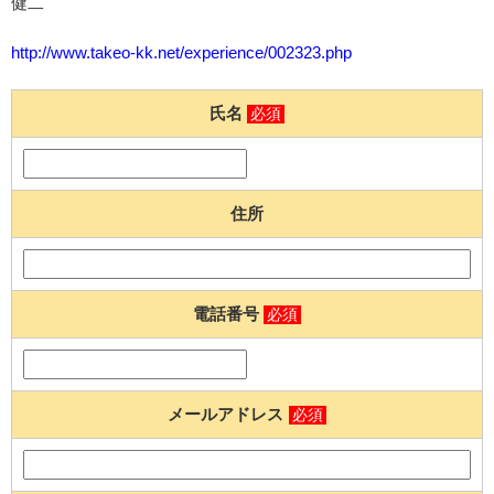
健二
http://www.takeo-kk.net/experience/002323.php
氏名
必須
住所
電話番号
必須
メールアドレス
必須