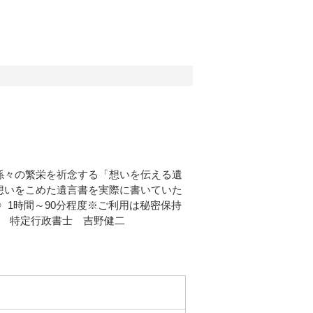
孫々の繁栄を祈念する「想いを伝える遺
想いをこめた遺言書を実際に書いていた
間〉1時間～90分程度※ご利用は秘密保持
門 特定行政書士 吉野健二