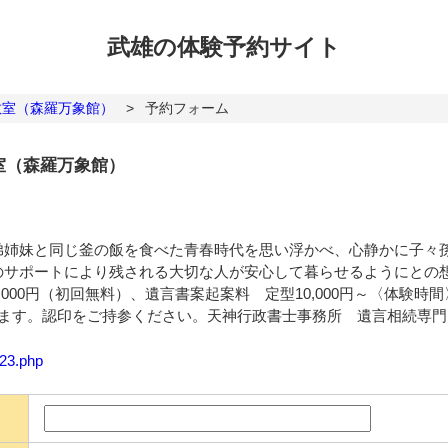
武雄の体験
予約サイト
教室（森羅万象館）
>
予約フォーム
室（森羅万象館）
弟姉妹と同じ釜の飯を食べた青春時代を思い浮かべ、心静かに子々
のサポートにより残される大切な人が安心して暮らせるようにとの
000円（初回無料）、遺言書案起案料 定型10,000円～〈体験時
ります。認印をご持参ください。天神行政書士事務所 遺言相続専
323.php