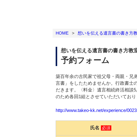
HOME
>
想いを伝える遺言書の書き方
想いを伝える遺言書の書き方教
予約フォーム
築百年余の古民家で祖父母・両親・兄
言書」をしたためませんか。行政書士
だきます。〈料金〉遺言相続終活相談5,
のため各回1組とさせていただいてお
http://www.takeo-kk.net/experience/002
氏名
必須