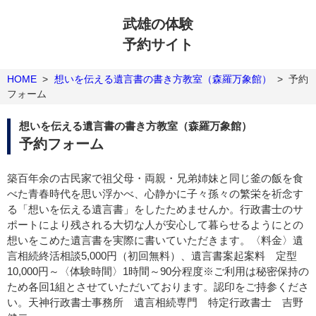
武雄の体験
予約サイト
HOME
>
想いを伝える遺言書の書き方教室（森羅万象館）
>
予約
フォーム
想いを伝える遺言書の書き方教室（森羅万象館）
予約フォーム
築百年余の古民家で祖父母・両親・兄弟姉妹と同じ釜の飯を食
べた青春時代を思い浮かべ、心静かに子々孫々の繁栄を祈念す
る「想いを伝える遺言書」をしたためませんか。行政書士のサ
ポートにより残される大切な人が安心して暮らせるようにとの
想いをこめた遺言書を実際に書いていただきます。〈料金〉遺
言相続終活相談5,000円（初回無料）、遺言書案起案料 定型
10,000円～〈体験時間〉1時間～90分程度※ご利用は秘密保持の
ため各回1組とさせていただいております。認印をご持参くださ
い。天神行政書士事務所 遺言相続専門 特定行政書士 吉野