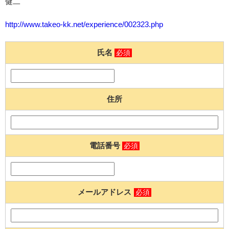
健二
http://www.takeo-kk.net/experience/002323.php
氏名
必須
住所
電話番号
必須
メールアドレス
必須