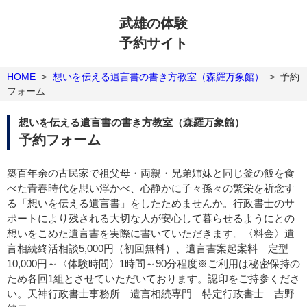
武雄の体験
予約サイト
HOME
>
想いを伝える遺言書の書き方教室（森羅万象館）
>
予約
フォーム
想いを伝える遺言書の書き方教室（森羅万象館）
予約フォーム
築百年余の古民家で祖父母・両親・兄弟姉妹と同じ釜の飯を食
べた青春時代を思い浮かべ、心静かに子々孫々の繁栄を祈念す
る「想いを伝える遺言書」をしたためませんか。行政書士のサ
ポートにより残される大切な人が安心して暮らせるようにとの
想いをこめた遺言書を実際に書いていただきます。〈料金〉遺
言相続終活相談5,000円（初回無料）、遺言書案起案料 定型
10,000円～〈体験時間〉1時間～90分程度※ご利用は秘密保持の
ため各回1組とさせていただいております。認印をご持参くださ
い。天神行政書士事務所 遺言相続専門 特定行政書士 吉野