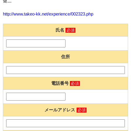
健二
http://www.takeo-kk.net/experience/002323.php
氏名
必須
住所
電話番号
必須
メールアドレス
必須