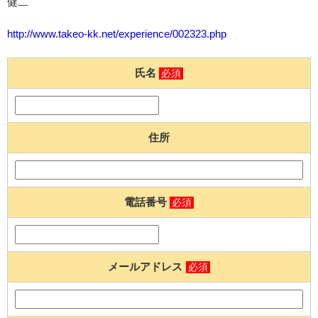
健二
http://www.takeo-kk.net/experience/002323.php
氏名
必須
住所
電話番号
必須
メールアドレス
必須