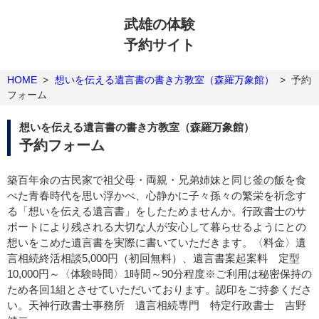
武雄の体験
予約サイト
HOME
>
想いを伝える遺言書の書き方教室（森羅万象館）
>
予約
フォーム
想いを伝える遺言書の書き方教室（森羅万象館）
予約フォーム
築百年余の古民家で祖父母・両親・兄弟姉妹と同じ釜の飯を食
べた青春時代を思い浮かべ、心静かに子々孫々の繁栄を祈念す
る「想いを伝える遺言書」をしたためませんか。行政書士のサ
ポートにより残される大切な人が安心して暮らせるようにとの
想いをこめた遺言書を実際に書いていただきます。〈料金〉遺
言相続終活相談5,000円（初回無料）、遺言書案起案料 定型
10,000円～〈体験時間〉1時間～90分程度※ご利用は秘密保持の
ため各回1組とさせていただいております。認印をご持参くださ
い。天神行政書士事務所 遺言相続専門 特定行政書士 吉野