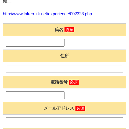
健二
http://www.takeo-kk.net/experience/002323.php
氏名
必須
住所
電話番号
必須
メールアドレス
必須