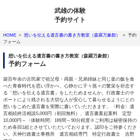
武雄の体験
予約サイト
HOME
>
想いを伝える遺言書の書き方教室（森羅万象館）
>
予約
フォーム
想いを伝える遺言書の書き方教室（森羅万象館）
予約フォーム
築百年余の古民家で祖父母・両親・兄弟姉妹と同じ釜の飯を食
べた青春時代を思い浮かべ、心静かに子々孫々の繁栄を祈念す
る「想いを伝える遺言書」をしたためませんか。行政書士のサ
ポートにより残される大切な人が安心して暮らせるようにとの
想いをこめた遺言書を実際に書いていただきます。〈料金〉遺
言相続終活相談5,000円（初回無料）、遺言書案起案料 定型
10,000円～〈体験時間〉1時間～90分程度※ご利用は秘密保持の
ため各回1組とさせていただいております。認印をご持参くださ
い。天神行政書士事務所 遺言相続専門 特定行政書士 吉野