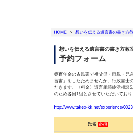
HOME
>
想いを伝える遺言書の書き方
想いを伝える遺言書の書き方教
予約フォーム
築百年余の古民家で祖父母・両親・兄
言書」をしたためませんか。行政書士
だきます。〈料金〉遺言相続終活相談5,
のため各回1組とさせていただいてお
http://www.takeo-kk.net/experience/002
氏名
必須