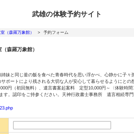
武雄の体験
予約サイト
教室（森羅万象館）
>
予約フォーム
室（森羅万象館）
弟姉妹と同じ釜の飯を食べた青春時代を思い浮かべ、心静かに子々
のサポートにより残される大切な人が安心して暮らせるようにとの
000円（初回無料）、遺言書案起案料 定型10,000円～〈体験時
ります。認印をご持参ください。天神行政書士事務所 遺言相続専
323.php