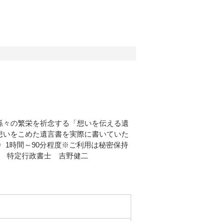
孫々の繁栄を祈念する「想いを伝える遺
想いをこめた遺言書を実際に書いていた
間〉1時間～90分程度※ご利用は秘密保持
門 特定行政書士 吉野健二