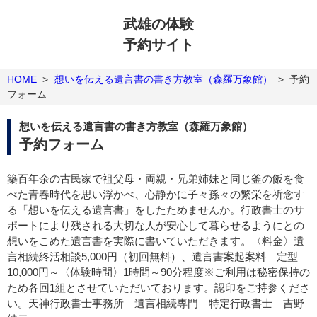
武雄の体験
予約サイト
HOME
>
想いを伝える遺言書の書き方教室（森羅万象館）
>
予約
フォーム
想いを伝える遺言書の書き方教室（森羅万象館）
予約フォーム
築百年余の古民家で祖父母・両親・兄弟姉妹と同じ釜の飯を食
べた青春時代を思い浮かべ、心静かに子々孫々の繁栄を祈念す
る「想いを伝える遺言書」をしたためませんか。行政書士のサ
ポートにより残される大切な人が安心して暮らせるようにとの
想いをこめた遺言書を実際に書いていただきます。〈料金〉遺
言相続終活相談5,000円（初回無料）、遺言書案起案料 定型
10,000円～〈体験時間〉1時間～90分程度※ご利用は秘密保持の
ため各回1組とさせていただいております。認印をご持参くださ
い。天神行政書士事務所 遺言相続専門 特定行政書士 吉野