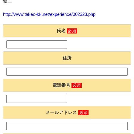
健二
http://www.takeo-kk.net/experience/002323.php
氏名
必須
住所
電話番号
必須
メールアドレス
必須