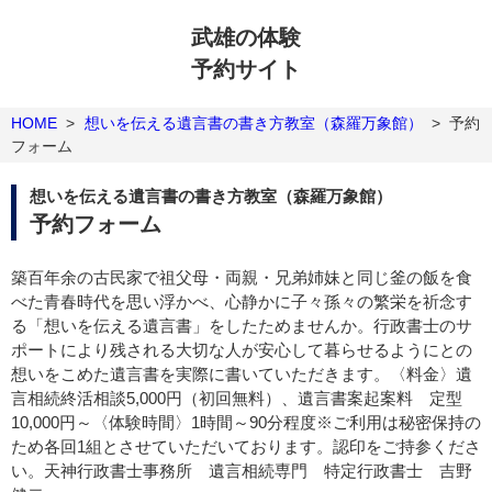
武雄の体験
予約サイト
HOME
>
想いを伝える遺言書の書き方教室（森羅万象館）
>
予約
フォーム
想いを伝える遺言書の書き方教室（森羅万象館）
予約フォーム
築百年余の古民家で祖父母・両親・兄弟姉妹と同じ釜の飯を食
べた青春時代を思い浮かべ、心静かに子々孫々の繁栄を祈念す
る「想いを伝える遺言書」をしたためませんか。行政書士のサ
ポートにより残される大切な人が安心して暮らせるようにとの
想いをこめた遺言書を実際に書いていただきます。〈料金〉遺
言相続終活相談5,000円（初回無料）、遺言書案起案料 定型
10,000円～〈体験時間〉1時間～90分程度※ご利用は秘密保持の
ため各回1組とさせていただいております。認印をご持参くださ
い。天神行政書士事務所 遺言相続専門 特定行政書士 吉野