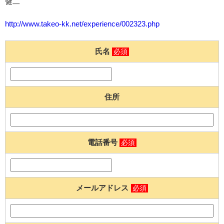
健二
http://www.takeo-kk.net/experience/002323.php
氏名
必須
住所
電話番号
必須
メールアドレス
必須