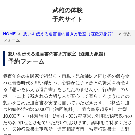
武雄の体験
予約サイト
HOME
>
想いを伝える遺言書の書き方教室（森羅万象館）
>
予約
フォーム
想いを伝える遺言書の書き方教室（森羅万象館）
予約フォーム
築百年余の古民家で祖父母・両親・兄弟姉妹と同じ釜の飯を食
べた青春時代を思い浮かべ、心静かに子々孫々の繁栄を祈念す
る「想いを伝える遺言書」をしたためませんか。行政書士のサ
ポートにより残される大切な人が安心して暮らせるようにとの
想いをこめた遺言書を実際に書いていただきます。〈料金〉遺
言相続終活相談5,000円（初回無料）、遺言書案起案料 定型
10,000円～〈体験時間〉1時間～90分程度※ご利用は秘密保持の
ため各回1組とさせていただいております。認印をご持参くださ
い。天神行政書士事務所 遺言相続専門 特定行政書士 吉野