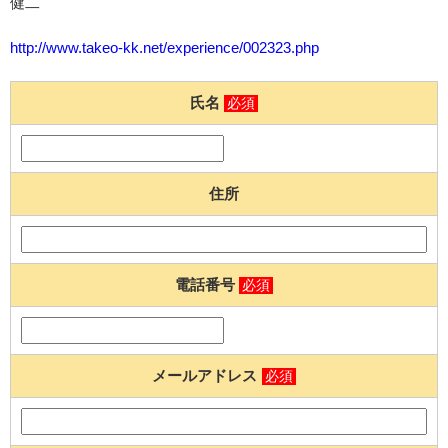
健二
http://www.takeo-kk.net/experience/002323.php
氏名
必須
住所
電話番号
必須
メールアドレス
必須