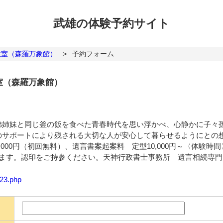
武雄の体験
予約サイト
教室（森羅万象館）
>
予約フォーム
室（森羅万象館）
弟姉妹と同じ釜の飯を食べた青春時代を思い浮かべ、心静かに子々
のサポートにより残される大切な人が安心して暮らせるようにとの
000円（初回無料）、遺言書案起案料 定型10,000円～〈体験時
ります。認印をご持参ください。天神行政書士事務所 遺言相続専
323.php