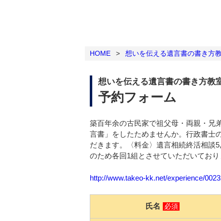
HOME
>
想いを伝える遺言書の書き方
想いを伝える遺言書の書き方教
予約フォーム
築百年余の古民家で祖父母・両親・兄
言書」をしたためませんか。行政書士
だきます。〈料金〉遺言相続終活相談5,
のため各回1組とさせていただいてお
http://www.takeo-kk.net/experience/002
氏名
必須