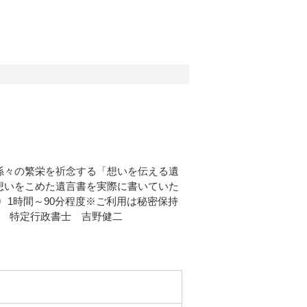
孫々の繁栄を祈念する「想いを伝える遺
想いをこめた遺言書を実際に書いていた
間〉1時間～90分程度※ご利用は秘密保持
門 特定行政書士 吉野健二