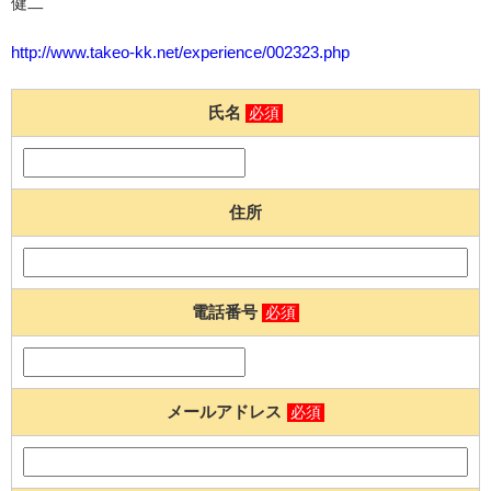
健二
http://www.takeo-kk.net/experience/002323.php
氏名
必須
住所
電話番号
必須
メールアドレス
必須