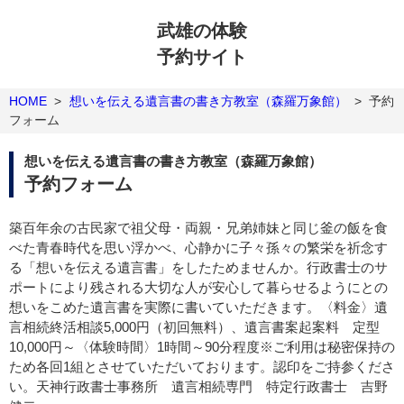
武雄の体験
予約サイト
HOME
>
想いを伝える遺言書の書き方教室（森羅万象館）
>
予約
フォーム
想いを伝える遺言書の書き方教室（森羅万象館）
予約フォーム
築百年余の古民家で祖父母・両親・兄弟姉妹と同じ釜の飯を食
べた青春時代を思い浮かべ、心静かに子々孫々の繁栄を祈念す
る「想いを伝える遺言書」をしたためませんか。行政書士のサ
ポートにより残される大切な人が安心して暮らせるようにとの
想いをこめた遺言書を実際に書いていただきます。〈料金〉遺
言相続終活相談5,000円（初回無料）、遺言書案起案料 定型
10,000円～〈体験時間〉1時間～90分程度※ご利用は秘密保持の
ため各回1組とさせていただいております。認印をご持参くださ
い。天神行政書士事務所 遺言相続専門 特定行政書士 吉野