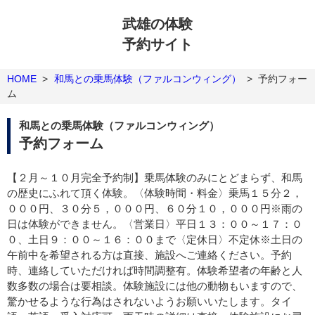
武雄の体験
予約サイト
HOME
>
和馬との乗馬体験（ファルコンウィング）
>
予約フォー
ム
和馬との乗馬体験（ファルコンウィング）
予約フォーム
【２月～１０月完全予約制】乗馬体験のみにとどまらず、和馬
の歴史にふれて頂く体験。〈体験時間・料金〉乗馬１５分２，
０００円、３０分５，０００円、６０分１０，０００円※雨の
日は体験ができません。〈営業日〉平日１３：００～１７：０
０、土日９：００～１６：００まで〈定休日〉不定休※土日の
午前中を希望される方は直接、施設へご連絡ください。予約
時、連絡していただければ時間調整有。体験希望者の年齢と人
数多数の場合は要相談。体験施設には他の動物もいますので、
驚かせるような行為はされないようお願いいたします。タイ