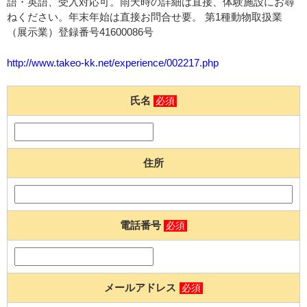
語・英語、受入対応可。雨天時の詳細は直接、体験施設にお尋
ねください。年末年始は直接お問合せ要。 第1種動物取扱業
（展示業）登録番号41600086号
http://www.takeo-kk.net/experience/002217.php
氏名
必須
住所
電話番号
必須
メールアドレス
必須