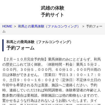
武雄の体験
予約サイト
HOME
>
和馬との乗馬体験（ファルコンウィング）
>
予約フォー
ム
和馬との乗馬体験（ファルコンウィング）
予約フォーム
【２月～１０月完全予約制】乗馬体験のみにとどまらず、和馬
の歴史にふれて頂く体験。〈体験時間・料金〉乗馬１５分２，
０００円、３０分５，０００円、６０分１０，０００円※雨の
日は体験ができません。〈営業日〉平日１３：００～１７：０
０、土日９：００～１６：００まで〈定休日〉不定休※土日の
午前中を希望される方は直接、施設へご連絡ください。予約
時、連絡していただければ時間調整有。体験希望者の年齢と人
数多数の場合は要相談。体験施設には他の動物もいますので、
驚かせるような行為はされないようお願いいたします。タイ