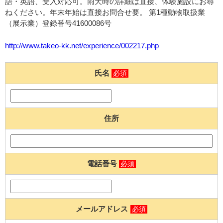
語・英語、受入対応可。雨天時の詳細は直接、体験施設にお尋
ねください。年末年始は直接お問合せ要。 第1種動物取扱業
（展示業）登録番号41600086号
http://www.takeo-kk.net/experience/002217.php
氏名
必須
住所
電話番号
必須
メールアドレス
必須