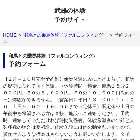
武雄の体験
予約サイト
HOME
>
和馬との乗馬体験（ファルコンウィング）
>
予約フォー
ム
和馬との乗馬体験（ファルコンウィング）
予約フォーム
【２月～１０月完全予約制】乗馬体験のみにとどまらず、和馬
の歴史にふれて頂く体験。〈体験時間・料金〉乗馬１５分２，
０００円、３０分５，０００円、６０分１０，０００円※雨の
日は体験ができません。〈営業日〉平日１３：００～１７：０
０、土日９：００～１６：００まで〈定休日〉不定休※土日の
午前中を希望される方は直接、施設へご連絡ください。予約
時、連絡していただければ時間調整有。体験希望者の年齢と人
数多数の場合は要相談。体験施設には他の動物もいますので、
驚かせるような行為はされないようお願いいたします。タイ