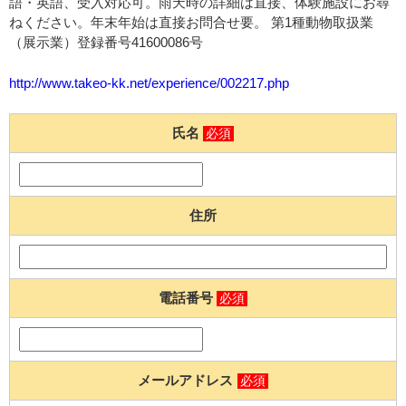
語・英語、受入対応可。雨天時の詳細は直接、体験施設にお尋
ねください。年末年始は直接お問合せ要。 第1種動物取扱業
（展示業）登録番号41600086号
http://www.takeo-kk.net/experience/002217.php
氏名
必須
住所
電話番号
必須
メールアドレス
必須