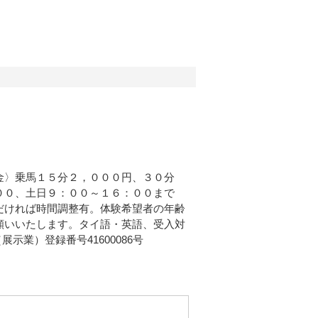
金〉乗馬１５分２，０００円、３０分
００、土日９：００～１６：００まで
だければ時間調整有。体験希望者の年齢
願いいたします。タイ語・英語、受入対
業）登録番号41600086号