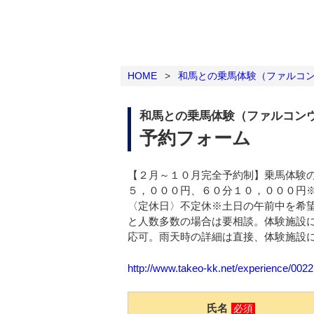
HOME
>
和馬との乗馬体験（ファルコ
和馬との乗馬体験（ファルコン
予約フォーム
【２月～１０月完全予約制】乗馬体験
５，０００円、６０分１０，０００円
〈定休日〉不定休※土日の午前中を希
と人数多数の場合は要相談。体験施設
応可。雨天時の詳細は直接、体験施設にお
http://www.takeo-kk.net/experience/002
氏名
必須