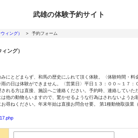
武雄の体験
予約サイト
ンウィング）
>
予約フォーム
ウィング）
のみにとどまらず、和馬の歴史にふれて頂く体験。〈体験時間・料
※雨の日は体験ができません。〈営業日〉平日１３：００～１７：
望される方は直接、施設へご連絡ください。予約時、連絡していた
には他の動物もいますので、驚かせるような行為はされないようお
尋ねください。年末年始は直接お問合せ要。 第1種動物取扱業（展示
217.php