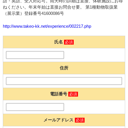
語・英語、受入対応可。雨天時の詳細は直接、体験施設にお尋
ねください。年末年始は直接お問合せ要。 第1種動物取扱業
（展示業）登録番号41600086号
http://www.takeo-kk.net/experience/002217.php
氏名
必須
住所
電話番号
必須
メールアドレス
必須