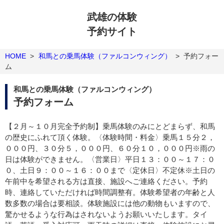
武雄の体験
予約サイト
HOME
>
和馬との乗馬体験（ファルコンウィング）
>
予約フォー
ム
和馬との乗馬体験（ファルコンウィング）
予約フォーム
【２月～１０月完全予約制】乗馬体験のみにとどまらず、和馬
の歴史にふれて頂く体験。〈体験時間・料金〉乗馬１５分２，
０００円、３０分５，０００円、６０分１０，０００円※雨の
日は体験ができません。〈営業日〉平日１３：００～１７：０
０、土日９：００～１６：００まで〈定休日〉不定休※土日の
午前中を希望される方は直接、施設へご連絡ください。予約
時、連絡していただければ時間調整有。体験希望者の年齢と人
数多数の場合は要相談。体験施設には他の動物もいますので、
驚かせるような行為はされないようお願いいたします。タイ