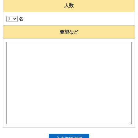
人数
名
要望など