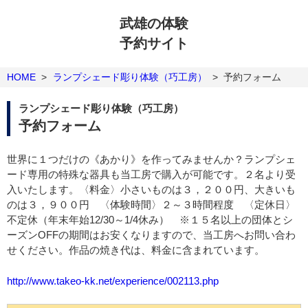
武雄の体験
予約サイト
HOME
>
ランプシェード彫り体験（巧工房）
>
予約フォーム
ランプシェード彫り体験（巧工房）
予約フォーム
世界に１つだけの《あかり》を作ってみませんか？ランプシェ
ード専用の特殊な器具も当工房で購入が可能です。２名より受
入いたします。〈料金〉小さいものは３，２００円、大きいも
のは３，９００円 〈体験時間〉２～３時間程度 〈定休日〉
不定休（年末年始12/30～1/4休み） ※１５名以上の団体とシ
ーズンOFFの期間はお安くなりますので、当工房へお問い合わ
せください。作品の焼き代は、料金に含まれています。
http://www.takeo-kk.net/experience/002113.php