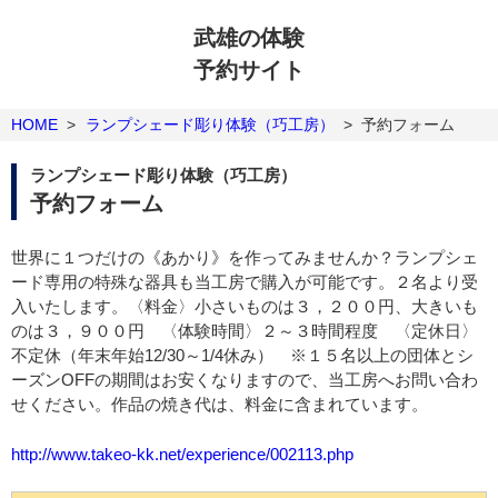
武雄の体験
予約サイト
HOME
>
ランプシェード彫り体験（巧工房）
>
予約フォーム
ランプシェード彫り体験（巧工房）
予約フォーム
世界に１つだけの《あかり》を作ってみませんか？ランプシェ
ード専用の特殊な器具も当工房で購入が可能です。２名より受
入いたします。〈料金〉小さいものは３，２００円、大きいも
のは３，９００円 〈体験時間〉２～３時間程度 〈定休日〉
不定休（年末年始12/30～1/4休み） ※１５名以上の団体とシ
ーズンOFFの期間はお安くなりますので、当工房へお問い合わ
せください。作品の焼き代は、料金に含まれています。
http://www.takeo-kk.net/experience/002113.php