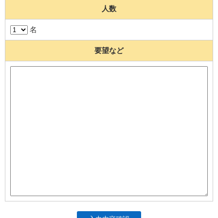
人数
名
要望など