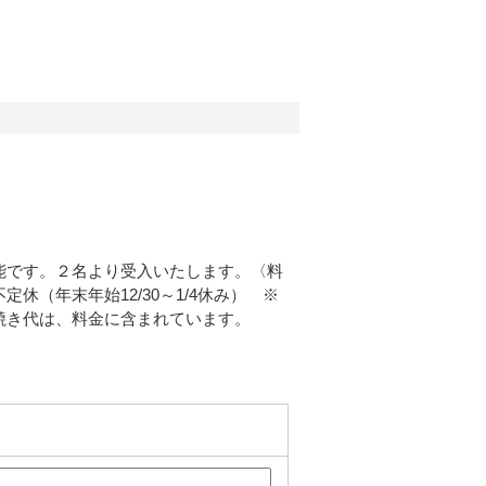
能です。２名より受入いたします。〈料
（年末年始12/30～1/4休み） ※
焼き代は、料金に含まれています。