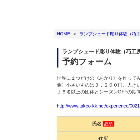
HOME
>
ランプシェード彫り体験（巧
ランプシェード彫り体験（巧工
予約フォーム
世界に１つだけの《あかり》を作って
金〉小さいものは３，２００円、大きい
１５名以上の団体とシーズンOFFの期
http://www.takeo-kk.net/experience/002
氏名
必須
住所