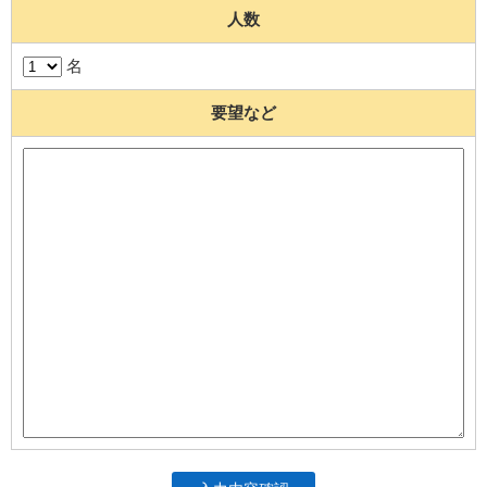
人数
名
要望など