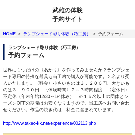
武雄の体験
予約サイト
HOME
>
ランプシェード彫り体験（巧工房）
>
予約フォーム
ランプシェード彫り体験（巧工房）
予約フォーム
世界に１つだけの《あかり》を作ってみませんか？ランプシェ
ード専用の特殊な器具も当工房で購入が可能です。２名より受
入いたします。〈料金〉小さいものは３，２００円、大きいも
のは３，９００円 〈体験時間〉２～３時間程度 〈定休日〉
不定休（年末年始12/30～1/4休み） ※１５名以上の団体とシ
ーズンOFFの期間はお安くなりますので、当工房へお問い合わ
せください。作品の焼き代は、料金に含まれています。
http://www.takeo-kk.net/experience/002113.php