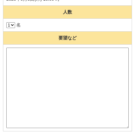
人数
名
要望など