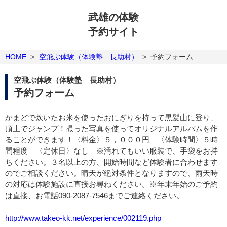
武雄の体験
予約サイト
HOME
>
空飛ぶ体験（体験塾 長助村）
>
予約フォーム
空飛ぶ体験（体験塾 長助村）
予約フォーム
かまどで炊いたお米を使ったおにぎりを持って黒髪山に登り、
頂上でジャンプ！撮った写真を使ってオリジナルアルバムを作
ることができます！〈料金〉５，０００円 〈体験時間〉５時
間程度 〈定休日〉なし ※汚れてもいい服装で、手袋をお持
ちください。３名以上の方、開始時間など体験者に合わせます
のでご相談ください。晴天が絶対条件となりますので、雨天時
の対応は体験施設に直接お尋ねください。※年末年始のご予約
は直接、お電話090-2087-7546までご連絡ください。
http://www.takeo-kk.net/experience/002119.php