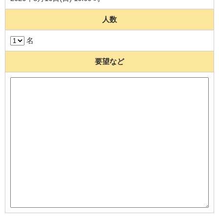
人数
名
要望など