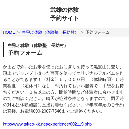
武雄の体験
予約サイト
HOME
>
空飛ぶ体験（体験塾 長助村）
>
予約フォーム
空飛ぶ体験（体験塾 長助村）
予約フォーム
かまどで炊いたお米を使ったおにぎりを持って黒髪山に登り、
頂上でジャンプ！撮った写真を使ってオリジナルアルバムを作
ることができます！〈料金〉５，０００円 〈体験時間〉５時
間程度 〈定休日〉なし ※汚れてもいい服装で、手袋をお持
ちください。３名以上の方、開始時間など体験者に合わせます
のでご相談ください。晴天が絶対条件となりますので、雨天時
の対応は体験施設に直接お尋ねください。※年末年始のご予約
は直接、お電話090-2087-7546までご連絡ください。
http://www.takeo-kk.net/experience/002119.php