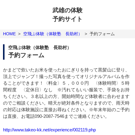
武雄の体験
予約サイト
HOME
>
空飛ぶ体験（体験塾 長助村）
>
予約フォーム
空飛ぶ体験（体験塾 長助村）
予約フォーム
かまどで炊いたお米を使ったおにぎりを持って黒髪山に登り、
頂上でジャンプ！撮った写真を使ってオリジナルアルバムを作
ることができます！〈料金〉５，０００円 〈体験時間〉５時
間程度 〈定休日〉なし ※汚れてもいい服装で、手袋をお持
ちください。３名以上の方、開始時間など体験者に合わせます
のでご相談ください。晴天が絶対条件となりますので、雨天時
の対応は体験施設に直接お尋ねください。※年末年始のご予約
は直接、お電話090-2087-7546までご連絡ください。
http://www.takeo-kk.net/experience/002119.php