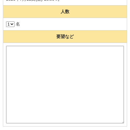
人数
名
要望など