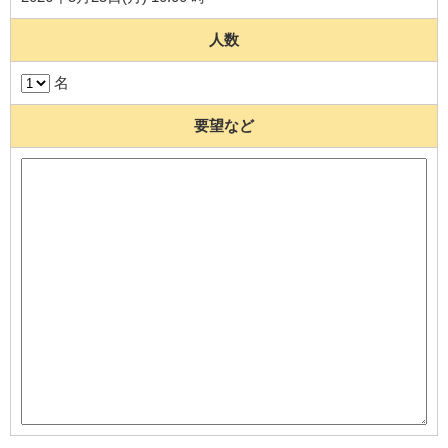
人数
名
要望など