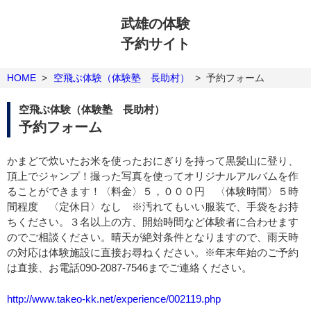
武雄の体験
予約サイト
HOME
>
空飛ぶ体験（体験塾 長助村）
>
予約フォーム
空飛ぶ体験（体験塾 長助村）
予約フォーム
かまどで炊いたお米を使ったおにぎりを持って黒髪山に登り、
頂上でジャンプ！撮った写真を使ってオリジナルアルバムを作
ることができます！〈料金〉５，０００円 〈体験時間〉５時
間程度 〈定休日〉なし ※汚れてもいい服装で、手袋をお持
ちください。３名以上の方、開始時間など体験者に合わせます
のでご相談ください。晴天が絶対条件となりますので、雨天時
の対応は体験施設に直接お尋ねください。※年末年始のご予約
は直接、お電話090-2087-7546までご連絡ください。
http://www.takeo-kk.net/experience/002119.php