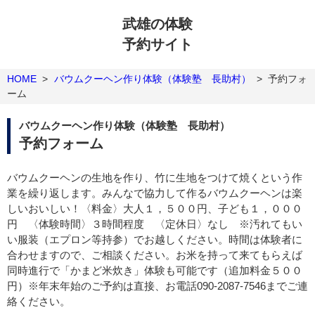
武雄の体験
予約サイト
HOME
>
バウムクーヘン作り体験（体験塾 長助村）
>
予約フォ
ーム
バウムクーヘン作り体験（体験塾 長助村）
予約フォーム
バウムクーヘンの生地を作り、竹に生地をつけて焼くという作
業を繰り返します。みんなで協力して作るバウムクーヘンは楽
しいおいしい！〈料金〉大人１，５００円、子ども１，０００
円 〈体験時間〉３時間程度 〈定休日〉なし ※汚れてもい
い服装（エプロン等持参）でお越しください。時間は体験者に
合わせますので、ご相談ください。お米を持って来てもらえば
同時進行で「かまど米炊き」体験も可能です（追加料金５００
円）※年末年始のご予約は直接、お電話090-2087-7546までご連
絡ください。