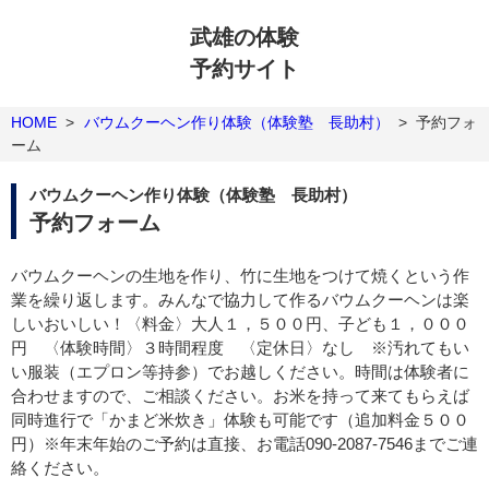
武雄の体験
予約サイト
HOME
>
バウムクーヘン作り体験（体験塾 長助村）
>
予約フォ
ーム
バウムクーヘン作り体験（体験塾 長助村）
予約フォーム
バウムクーヘンの生地を作り、竹に生地をつけて焼くという作
業を繰り返します。みんなで協力して作るバウムクーヘンは楽
しいおいしい！〈料金〉大人１，５００円、子ども１，０００
円 〈体験時間〉３時間程度 〈定休日〉なし ※汚れてもい
い服装（エプロン等持参）でお越しください。時間は体験者に
合わせますので、ご相談ください。お米を持って来てもらえば
同時進行で「かまど米炊き」体験も可能です（追加料金５００
円）※年末年始のご予約は直接、お電話090-2087-7546までご連
絡ください。