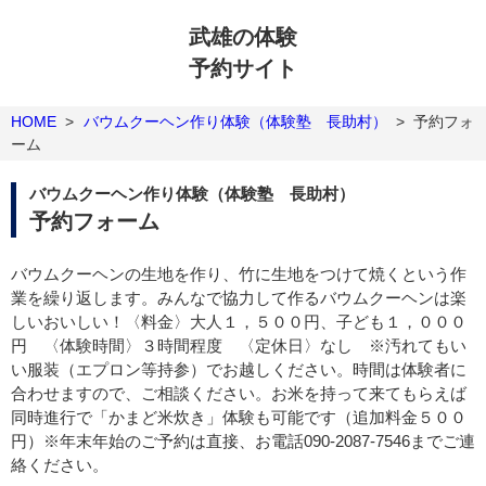
武雄の体験
予約サイト
HOME
>
バウムクーヘン作り体験（体験塾 長助村）
>
予約フォ
ーム
バウムクーヘン作り体験（体験塾 長助村）
予約フォーム
バウムクーヘンの生地を作り、竹に生地をつけて焼くという作
業を繰り返します。みんなで協力して作るバウムクーヘンは楽
しいおいしい！〈料金〉大人１，５００円、子ども１，０００
円 〈体験時間〉３時間程度 〈定休日〉なし ※汚れてもい
い服装（エプロン等持参）でお越しください。時間は体験者に
合わせますので、ご相談ください。お米を持って来てもらえば
同時進行で「かまど米炊き」体験も可能です（追加料金５００
円）※年末年始のご予約は直接、お電話090-2087-7546までご連
絡ください。