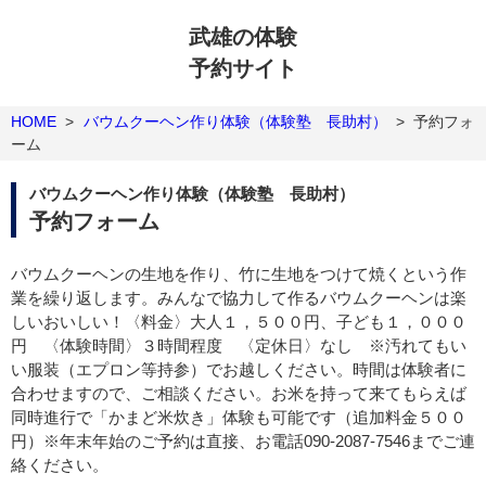
武雄の体験
予約サイト
HOME
>
バウムクーヘン作り体験（体験塾 長助村）
>
予約フォ
ーム
バウムクーヘン作り体験（体験塾 長助村）
予約フォーム
バウムクーヘンの生地を作り、竹に生地をつけて焼くという作
業を繰り返します。みんなで協力して作るバウムクーヘンは楽
しいおいしい！〈料金〉大人１，５００円、子ども１，０００
円 〈体験時間〉３時間程度 〈定休日〉なし ※汚れてもい
い服装（エプロン等持参）でお越しください。時間は体験者に
合わせますので、ご相談ください。お米を持って来てもらえば
同時進行で「かまど米炊き」体験も可能です（追加料金５００
円）※年末年始のご予約は直接、お電話090-2087-7546までご連
絡ください。