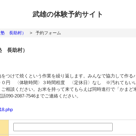
武雄の体験
予約サイト
験塾 長助村）
>
予約フォーム
塾 長助村）
地をつけて焼くという作業を繰り返します。みんなで協力して作る
００円 〈体験時間〉３時間程度 〈定休日〉なし ※汚れてもい
、ご相談ください。お米を持って来てもらえば同時進行で「かまど
90-2087-7546までご連絡ください。
118.php