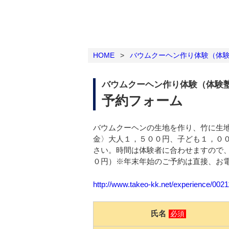
HOME
>
バウムクーヘン作り体験（体
バウムクーヘン作り体験（体験
予約フォーム
バウムクーヘンの生地を作り、竹に生
金〉大人１，５００円、子ども１，０
さい。時間は体験者に合わせますので
０円）※年末年始のご予約は直接、お電話0
http://www.takeo-kk.net/experience/002
氏名
必須