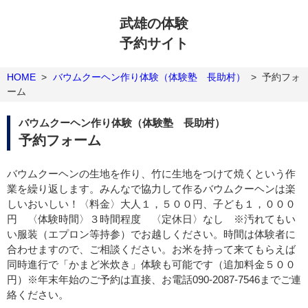
武雄の体験
予約サイト
HOME
>
バウムクーヘン作り体験（体験塾 長助村）
>
予約フォ
ーム
バウムクーヘン作り体験（体験塾 長助村）
予約フォーム
バウムクーヘンの生地を作り、竹に生地をつけて焼くという作
業を繰り返します。みんなで協力して作るバウムクーヘンは楽
しいおいしい！〈料金〉大人１，５００円、子ども１，０００
円 〈体験時間〉３時間程度 〈定休日〉なし ※汚れてもい
い服装（エプロン等持参）でお越しください。時間は体験者に
合わせますので、ご相談ください。お米を持って来てもらえば
同時進行で「かまど米炊き」体験も可能です（追加料金５００
円）※年末年始のご予約は直接、お電話090-2087-7546までご連
絡ください。