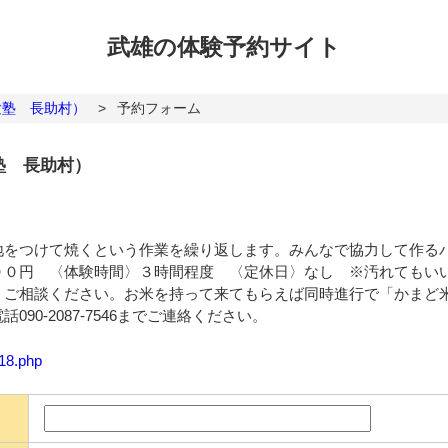
武雄の体験
予約サイト
験塾 長助村）
>
予約フォーム
塾 長助村）
地をつけて焼くという作業を繰り返します。みんなで協力して作る
００円 〈体験時間〉３時間程度 〈定休日〉なし ※汚れてもい
、ご相談ください。お米を持って来てもらえば同時進行で「かまど
90-2087-7546までご連絡ください。
118.php