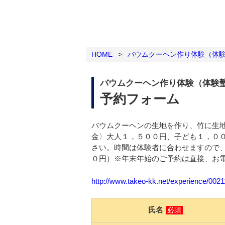
HOME
>
バウムクーヘン作り体験（体
バウムクーヘン作り体験（体験
予約フォーム
バウムクーヘンの生地を作り、竹に生
金〉大人１，５００円、子ども１，０
さい。時間は体験者に合わせますので
０円）※年末年始のご予約は直接、お電話0
http://www.takeo-kk.net/experience/002
氏名
必須