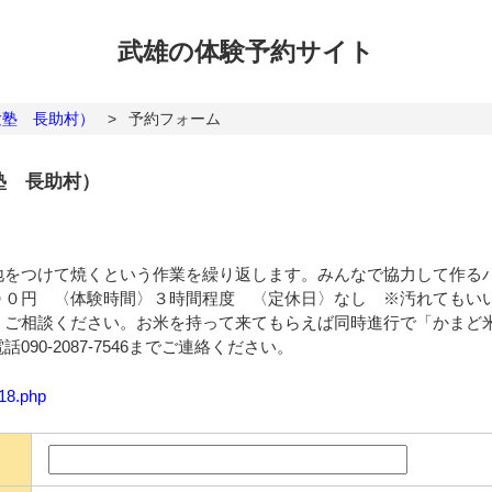
武雄の体験
予約サイト
験塾 長助村）
>
予約フォーム
塾 長助村）
地をつけて焼くという作業を繰り返します。みんなで協力して作る
００円 〈体験時間〉３時間程度 〈定休日〉なし ※汚れてもい
、ご相談ください。お米を持って来てもらえば同時進行で「かまど
90-2087-7546までご連絡ください。
118.php