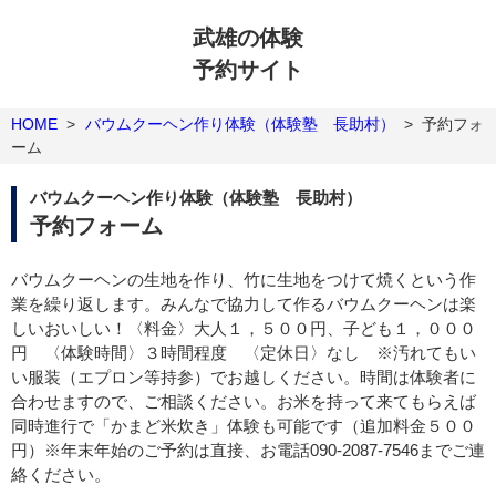
武雄の体験
予約サイト
HOME
>
バウムクーヘン作り体験（体験塾 長助村）
>
予約フォ
ーム
バウムクーヘン作り体験（体験塾 長助村）
予約フォーム
バウムクーヘンの生地を作り、竹に生地をつけて焼くという作
業を繰り返します。みんなで協力して作るバウムクーヘンは楽
しいおいしい！〈料金〉大人１，５００円、子ども１，０００
円 〈体験時間〉３時間程度 〈定休日〉なし ※汚れてもい
い服装（エプロン等持参）でお越しください。時間は体験者に
合わせますので、ご相談ください。お米を持って来てもらえば
同時進行で「かまど米炊き」体験も可能です（追加料金５００
円）※年末年始のご予約は直接、お電話090-2087-7546までご連
絡ください。