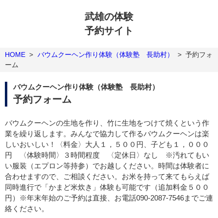
武雄の体験
予約サイト
HOME
>
バウムクーヘン作り体験（体験塾 長助村）
>
予約フォ
ーム
バウムクーヘン作り体験（体験塾 長助村）
予約フォーム
バウムクーヘンの生地を作り、竹に生地をつけて焼くという作
業を繰り返します。みんなで協力して作るバウムクーヘンは楽
しいおいしい！〈料金〉大人１，５００円、子ども１，０００
円 〈体験時間〉３時間程度 〈定休日〉なし ※汚れてもい
い服装（エプロン等持参）でお越しください。時間は体験者に
合わせますので、ご相談ください。お米を持って来てもらえば
同時進行で「かまど米炊き」体験も可能です（追加料金５００
円）※年末年始のご予約は直接、お電話090-2087-7546までご連
絡ください。