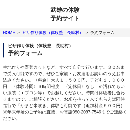
武雄の体験
予約サイト
HOME
>
ピザ作り体験（体験塾 長助村）
>
予約フォーム
ピザ作り体験（体験塾 長助村）
予約フォーム
生地作りや野菜カットなど、すべて自分で行います。３０名ま
で受入可能ですので、ぜひご家族・お友達をお誘いのうえお申
込みください。〈料金〉大人１，５００円、子ども１，０００
円 〈体験時間〉３時間程度 〈定休日〉なし ※汚れてもい
い服装（エプロン等）でお越しください。時間は体験者に合わ
せますので、ご相談ください。お米を持って来てもらえば同時
進行で「かまど米炊き」体験も可能です（追加料金５００円）
※年末年始のご予約は直接、お電話090-2087-7546までご連絡く
ださい。