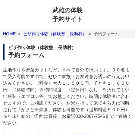
武雄の体験
予約サイト
HOME
>
ピザ作り体験（体験塾 長助村）
>
予約フォーム
ピザ作り体験（体験塾 長助村）
予約フォーム
生地作りや野菜カットなど、すべて自分で行います。３０名ま
で受入可能ですので、ぜひご家族・お友達をお誘いのうえお申
込みください。〈料金〉大人１，５００円、子ども１，０００
円 〈体験時間〉３時間程度 〈定休日〉なし ※汚れてもい
い服装（エプロン等）でお越しください。時間は体験者に合わ
せますので、ご相談ください。お米を持って来てもらえば同時
進行で「かまど米炊き」体験も可能です（追加料金５００円）
※年末年始のご予約は直接、お電話090-2087-7546までご連絡く
ださい。