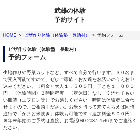
武雄の体験
予約サイト
HOME
>
ピザ作り体験（体験塾 長助村）
>
予約フォーム
ピザ作り体験（体験塾 長助村）
予約フォーム
生地作りや野菜カットなど、すべて自分で行います。３０名ま
で受入可能ですので、ぜひご家族・お友達をお誘いのうえお申
込みください。〈料金〉大人１，５００円、子ども１，０００
円 〈体験時間〉３時間程度 〈定休日〉なし ※汚れてもい
い服装（エプロン等）でお越しください。時間は体験者に合わ
せますので、ご相談ください。お米を持って来てもらえば同時
進行で「かまど米炊き」体験も可能です（追加料金５００円）
※年末年始のご予約は直接、お電話090-2087-7546までご連絡く
ださい。