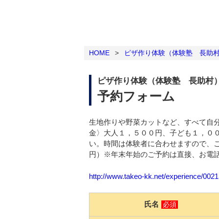
HOME
>
ピザ作り体験（体験塾 長助
ピザ作り体験（体験塾 長助村
予約フォーム
生地作りや野菜カットなど、すべて自
金〉大人１，５００円、子ども１，０
い。時間は体験者に合わせますので、
円）※年末年始のご予約は直接、お電話090
http://www.takeo-kk.net/experience/002
氏名
必須