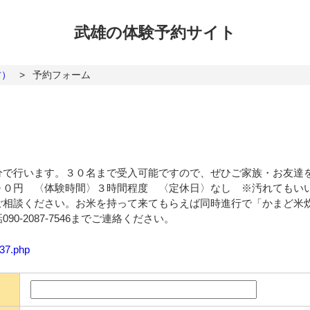
武雄の体験
予約サイト
村）
>
予約フォーム
）
分で行います。３０名まで受入可能ですので、ぜひご家族・お友達
００円 〈体験時間〉３時間程度 〈定休日〉なし ※汚れてもい
ご相談ください。お米を持って来てもらえば同時進行で「かまど米
-2087-7546までご連絡ください。
137.php