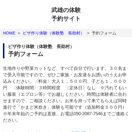
武雄の体験
予約サイト
HOME
>
ピザ作り体験（体験塾 長助村）
>
予約フォーム
ピザ作り体験（体験塾 長助村）
予約フォーム
生地作りや野菜カットなど、すべて自分で行います。３０名ま
で受入可能ですので、ぜひご家族・お友達をお誘いのうえお申
込みください。〈料金〉大人１，５００円、子ども１，０００
円 〈体験時間〉３時間程度 〈定休日〉なし ※汚れてもい
い服装（エプロン等）でお越しください。時間は体験者に合わ
せますので、ご相談ください。お米を持って来てもらえば同時
進行で「かまど米炊き」体験も可能です（追加料金５００円）
※年末年始のご予約は直接、お電話090-2087-7546までご連絡く
ださい。