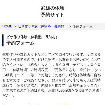
武雄の体験
予約サイト
HOME
>
ピザ作り体験（体験塾 長助村）
>
予約フォーム
ピザ作り体験（体験塾 長助村）
予約フォーム
生地作りや野菜カットなど、すべて自分で行います。３０名ま
で受入可能ですので、ぜひご家族・お友達をお誘いのうえお申
込みください。〈料金〉大人１，５００円、子ども１，０００
円 〈体験時間〉３時間程度 〈定休日〉なし ※汚れてもい
い服装（エプロン等）でお越しください。時間は体験者に合わ
せますので、ご相談ください。お米を持って来てもらえば同時
進行で「かまど米炊き」体験も可能です（追加料金５００円）
※年末年始のご予約は直接、お電話090-2087-7546までご連絡く
ださい。