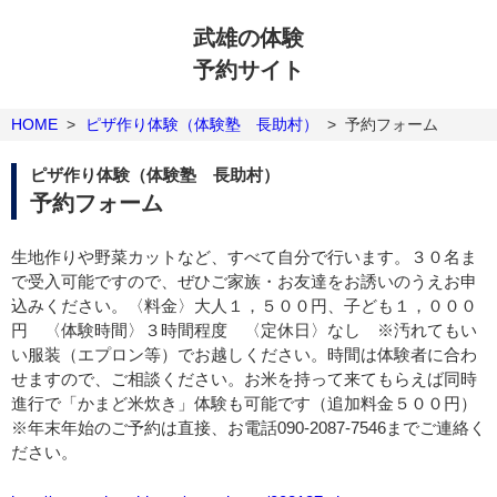
武雄の体験
予約サイト
HOME
>
ピザ作り体験（体験塾 長助村）
>
予約フォーム
ピザ作り体験（体験塾 長助村）
予約フォーム
生地作りや野菜カットなど、すべて自分で行います。３０名ま
で受入可能ですので、ぜひご家族・お友達をお誘いのうえお申
込みください。〈料金〉大人１，５００円、子ども１，０００
円 〈体験時間〉３時間程度 〈定休日〉なし ※汚れてもい
い服装（エプロン等）でお越しください。時間は体験者に合わ
せますので、ご相談ください。お米を持って来てもらえば同時
進行で「かまど米炊き」体験も可能です（追加料金５００円）
※年末年始のご予約は直接、お電話090-2087-7546までご連絡く
ださい。