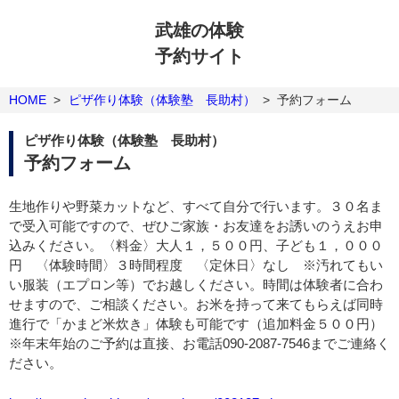
武雄の体験
予約サイト
HOME
>
ピザ作り体験（体験塾 長助村）
>
予約フォーム
ピザ作り体験（体験塾 長助村）
予約フォーム
生地作りや野菜カットなど、すべて自分で行います。３０名ま
で受入可能ですので、ぜひご家族・お友達をお誘いのうえお申
込みください。〈料金〉大人１，５００円、子ども１，０００
円 〈体験時間〉３時間程度 〈定休日〉なし ※汚れてもい
い服装（エプロン等）でお越しください。時間は体験者に合わ
せますので、ご相談ください。お米を持って来てもらえば同時
進行で「かまど米炊き」体験も可能です（追加料金５００円）
※年末年始のご予約は直接、お電話090-2087-7546までご連絡く
ださい。