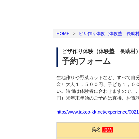
HOME
>
ピザ作り体験（体験塾 長助
ピザ作り体験（体験塾 長助村
予約フォーム
生地作りや野菜カットなど、すべて自
金〉大人１，５００円、子ども１，０
い。時間は体験者に合わせますので、
円）※年末年始のご予約は直接、お電話090
http://www.takeo-kk.net/experience/002
氏名
必須