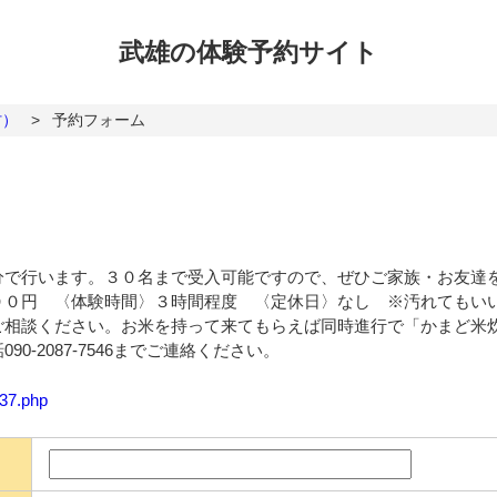
武雄の体験
予約サイト
村）
>
予約フォーム
）
分で行います。３０名まで受入可能ですので、ぜひご家族・お友達
００円 〈体験時間〉３時間程度 〈定休日〉なし ※汚れてもい
ご相談ください。お米を持って来てもらえば同時進行で「かまど米
-2087-7546までご連絡ください。
137.php